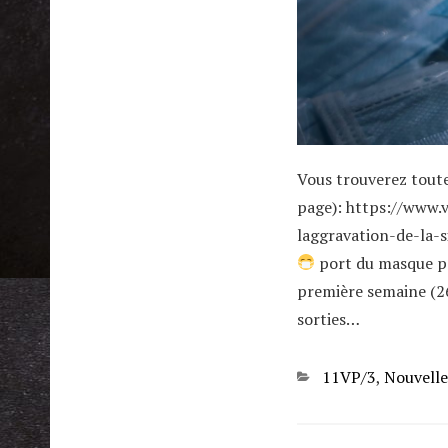
Vous trouverez toute
page): https://www.
laggravation-de-la-s
port du masque par
première semaine (26
sorties…
Categories
11VP/3
,
Nouvelle