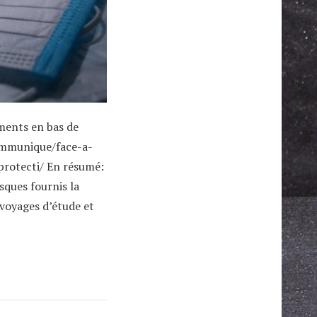
uments en bas de
ommunique/face-a-
-protecti/ En résumé:
sques fournis la
voyages d’étude et