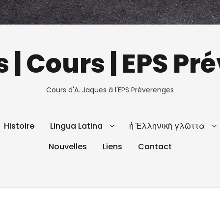
 | Cours | EPS P
Cours d'A. Jaques à l'EPS Préverenges
Histoire
Lingua Latina
ἡ Ἑλληνικὴ γλῶττα
Nouvelles
Liens
Contact