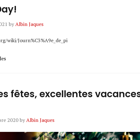
Day!
021
by
Albin Jaques
a.org/wiki/Journ%C3%A9e_de_pi
les
s fêtes, excellentes vacance
bre 2020
by
Albin Jaques