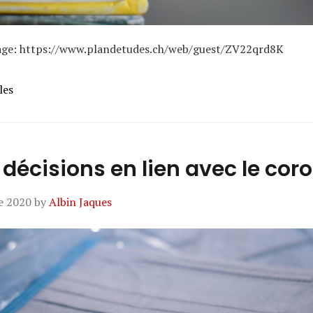
page: https://www.plandetudes.ch/web/guest/ZV22qrd8K
les
 décisions en lien avec le cor
e 2020
by
Albin Jaques