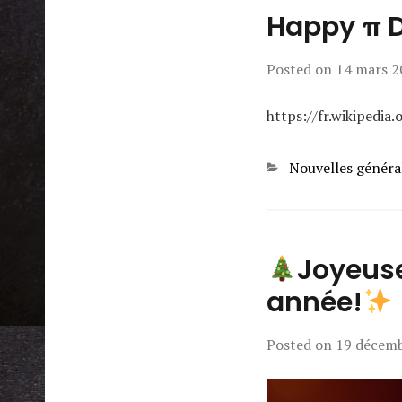
Happy π 
Posted on
14 mars 2
https://fr.wikipedi
Categories
Nouvelles généra
Joyeuse
année!
Posted on
19 décem