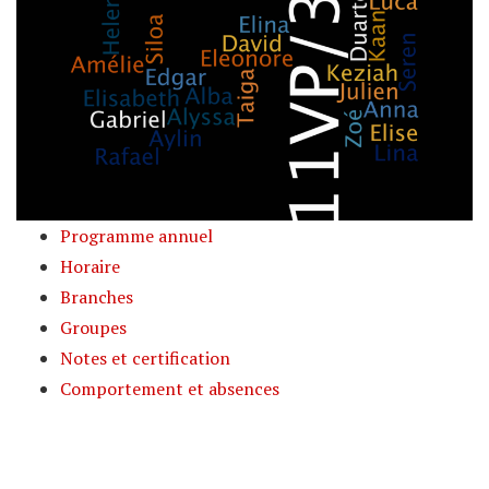
Programme annuel
Horaire
Branches
Groupes
Notes et certification
Comportement et absences