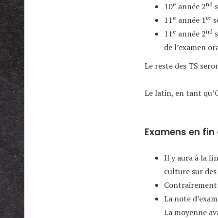
e
nd
10
année 2
s
e
er
11
année 1
s
e
nd
11
année 2
s
de l’examen ora
Le reste des TS sero
Le latin, en tant qu’
Examens en fin 
Il y aura à la 
culture sur des
Contrairement 
La note d’exame
La moyenne ava