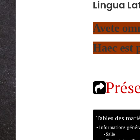
Lingua La
Avete om
Haec est 
Prése
Tables des mati
Informations génér
Salle