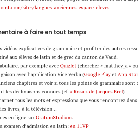
point.com/sites/langues-anciennes-espace-eleves
entaire à faire en tout temps
les vidéos explicatives de grammaire et profiter des autres ress
tiné aux élèves de latin et de grec du canton de Vaud.
cabulaire, par exemple avec
Quizlet
(chercher « matthey_a » ou 
ugaison avec l’application Vice Verba (
Google Play
et
App Sto
nciens chapitres et voir si tous les points de grammaire sont c
ut les déclinaisons connues (cf.
« Rosa » de Jacques Brel
).
arnet tous les mots et expressions que vous rencontrez dans 
es livres, à la télévision…
ices en ligne sur
GratumStudium
.
en examen d’admission en latin:
en 11VP