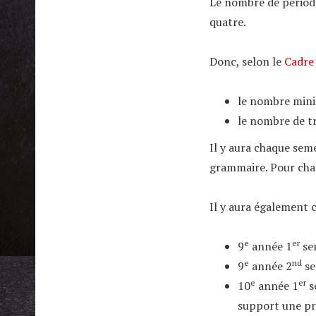
Le nombre de périod
quatre.
Donc, selon le
Cadre 
le nombre mini
le nombre de tr
Il y aura chaque sem
grammaire. Pour cha
Il y aura également
e
er
9
année 1
sem
e
nd
9
année 2
se
e
er
10
année 1
s
support une pr