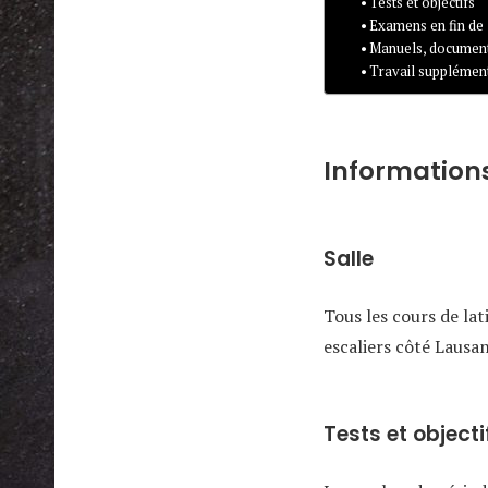
Tests et objectifs
Examens en fin de
Manuels, document
Travail supplément
Information
Salle
Tous les cours de lat
escaliers côté Lausa
Tests et objecti