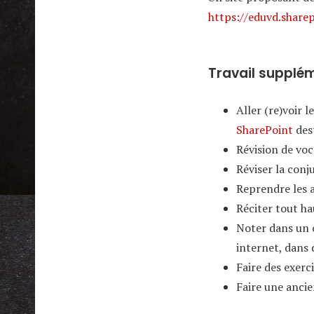
https://eduvd.share
Travail supplém
Aller (re)voir 
SharePoint
des
Révision de vo
Réviser la conj
Reprendre les a
Réciter tout ha
Noter dans un c
internet, dans d
Faire des exerc
Faire une anci