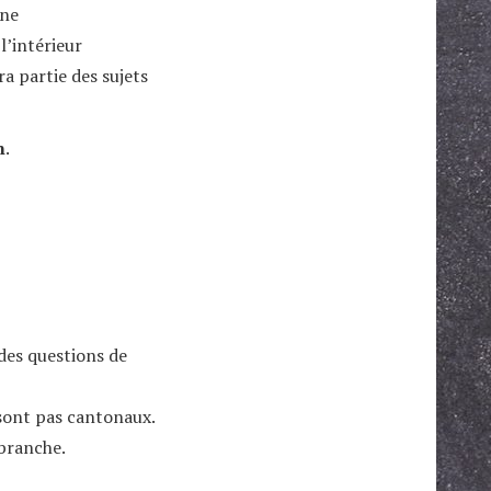
ine
l’intérieur
a partie des sujets
n
.
(des questions de
sont pas cantonaux.
 branche.