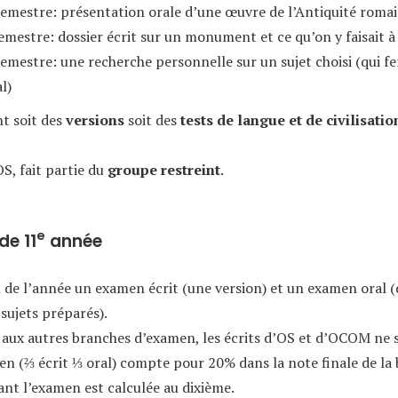
emestre: présentation orale d’une œuvre de l’Antiquité roma
emestre: dossier écrit sur un monument et ce qu’on y faisait à 
emestre: une recherche personnelle sur un sujet choisi (qui fer
l)
nt soit des
versions
soit des
tests de langue et de civilisatio
OS, fait partie du
groupe restreint
.
e
de 11
année
fin de l’année un examen écrit (une version) et un examen oral 
 sujets préparés).
aux autres branches d’examen, les écrits d’OS et d’OCOM ne 
n (⅔ écrit ⅓ oral) compte pour 20% dans la note finale de la
nt l’examen est calculée au dixième.