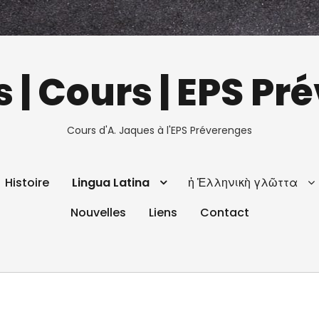
 | Cours | EPS P
Cours d'A. Jaques à l'EPS Préverenges
Histoire
Lingua Latina
ἡ Ἑλληνικὴ γλῶττα
Nouvelles
Liens
Contact