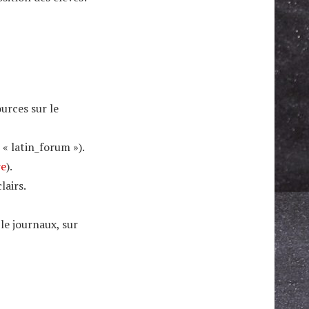
ources sur le
« latin_forum »).
re
).
lairs.
le journaux, sur