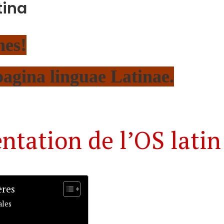
tina
nes!
pagina linguae Latinae.
ntation de l’OS latin
ères
ales