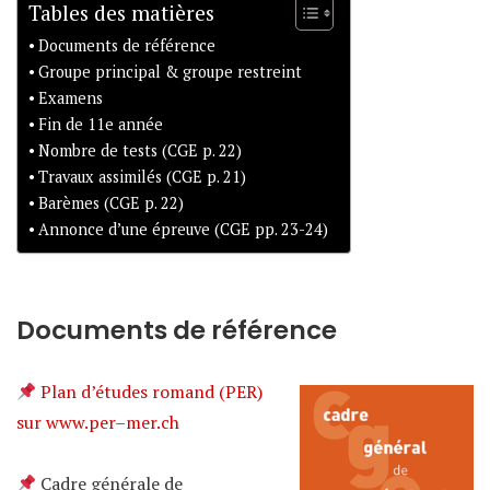
Tables des matières
Documents de référence
Groupe principal & groupe restreint
Examens
Fin de 11e année
Nombre de tests (CGE p. 22)
Travaux assimilés (CGE p. 21)
Barèmes (CGE p. 22)
Annonce d’une épreuve (CGE pp. 23-24)
Documents de référence
Plan d’études romand (PER)
sur
www.
p
e
r
–
m
e
r
.
c
h
Cadre générale de